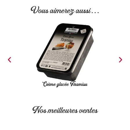
Vous aimerez aussi…
Crème glacée Tiramisu
Nos meilleures ventes