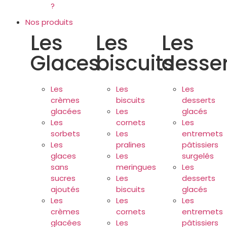
?
Nos produits
Les
Les
Les
Glaces
biscuits
desser
Les
Les
Les
crèmes
biscuits
desserts
glacées
Les
glacés
Les
cornets
Les
sorbets
Les
entremets
Les
pralines
pâtissiers
glaces
Les
surgelés
sans
meringues
Les
sucres
Les
desserts
ajoutés
biscuits
glacés
Les
Les
Les
crèmes
cornets
entremets
glacées
Les
pâtissiers