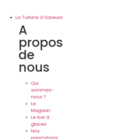
La Turbine à Saveurs
A
propos
de
nous
Qui
sommes-
nous ?
Le
Magasin
Le bar à
glaces
Nos
prestations