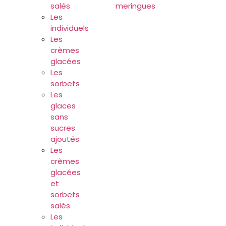
salés
meringues
Les
individuels
Les
crèmes
glacées
Les
sorbets
Les
glaces
sans
sucres
ajoutés
Les
crèmes
glacées
et
sorbets
salés
Les