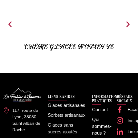
CRÈME GLACÉE NOISETTE
LIENS RAPIDES
INFORMATIONS
RÉSEAUX
PRATIQUES
SOCIAUX
Glaces artisanales
Contact
Face
117, route de
Sorbets artisanaux
Lyon, 38080
Qui
Inst
Saint Alban de
Glaces sans
sommes-
Roche
sucres ajoutés
Linke
nous ?