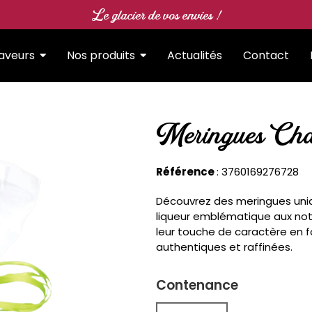
Le glacier de vos envies !
Saveurs
Nos produits
Actualités
Contact
Meringues Cha
Référence
: 3760169276728
Découvrez des meringues uniq
liqueur emblématique aux not
leur touche de caractère en 
authentiques et raffinées.
Contenance