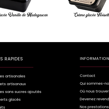
acée Vanille de Madagascar
Crème glacée Noiset
NS RAPIDES
INFORMATION
Contact
es artisanales
Qui sommes-no
ets artisanaux
Où nous trouver
es sans sucres ajoutés
Devenez revend
erts glacés
Nos prestations
uits