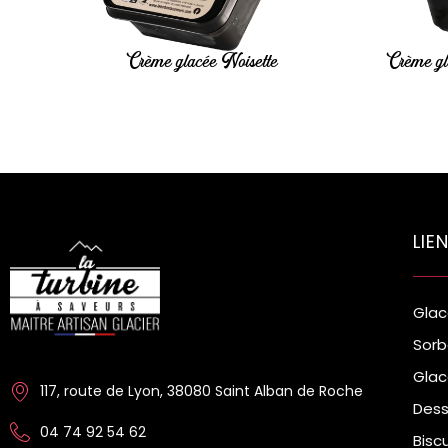
car
Crème glacée Noisette
Crème gl
LIE
Glac
Sorb
Glac
117, route de Lyon, 38080 Saint Alban de Roche
Dess
04 74 92 54 62
Bisc