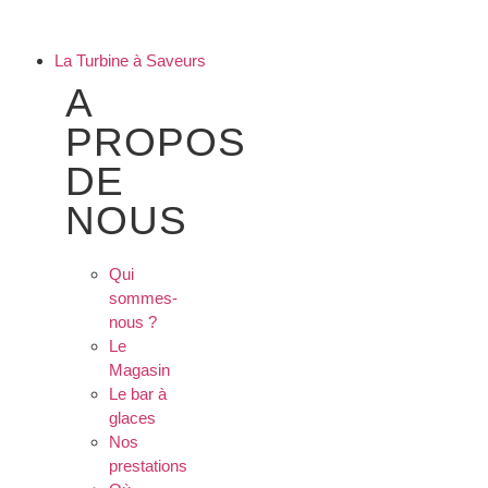
La Turbine à Saveurs
A
PROPOS
DE
NOUS
Qui
sommes-
nous ?
Le
Magasin
Le bar à
glaces
Nos
prestations