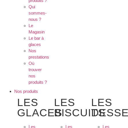
produits ?
Qui
sommes-
nous ?
Le
Magasin
Le bar à
glaces
Nos
prestations
Où
trouver
nos
produits ?
Nos produits
LES
LES
LES
GLACES
BISCUITS
DESS
Les
Les
Les