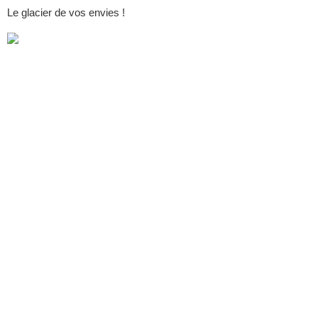
Le glacier de vos envies !