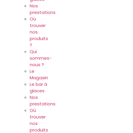
Nos
prestations
Où
trouver
nos
produits
?
Qui
sommes-
nous ?
Le
Magasin
Le bar à
glaces
Nos
prestations
Où
trouver
nos
produits