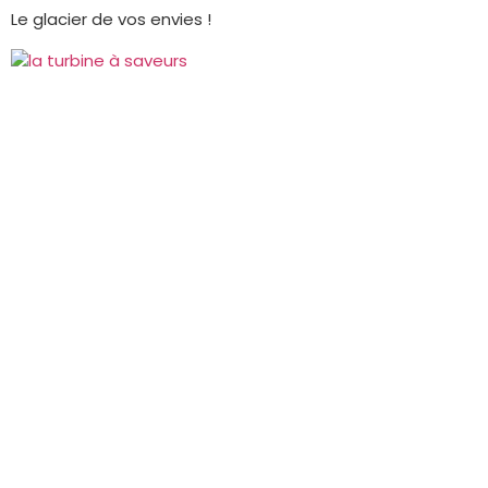
Le glacier de vos envies !