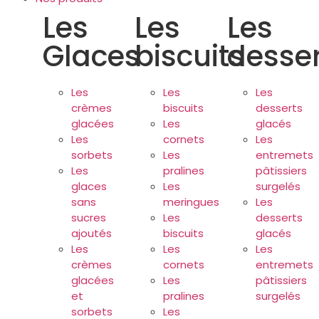
Les
Les
Les
Glaces
biscuits
desser
Les
Les
Les
crèmes
biscuits
desserts
glacées
Les
glacés
Les
cornets
Les
sorbets
Les
entremets
Les
pralines
pâtissiers
glaces
Les
surgelés
sans
meringues
Les
sucres
Les
desserts
ajoutés
biscuits
glacés
Les
Les
Les
crèmes
cornets
entremets
glacées
Les
pâtissiers
et
pralines
surgelés
sorbets
Les