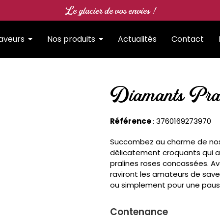
Le glacier de vos envies !
Saveurs
Nos produits
Actualités
Contact
Diamants Pral
Référence
: 3760169273970
Succombez au charme de nos d
délicatement croquants qui al
pralines roses concassées. Ave
raviront les amateurs de save
ou simplement pour une pau
Contenance