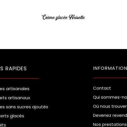
Crème glacée Noisette
NS RAPIDES
INFORMATION
Contact
es artisanales
Qui sommes-no
ets artisanaux
Où nous trouver
es sans sucres ajoutés
Devenez revend
erts glacés
Nos prestations
uits