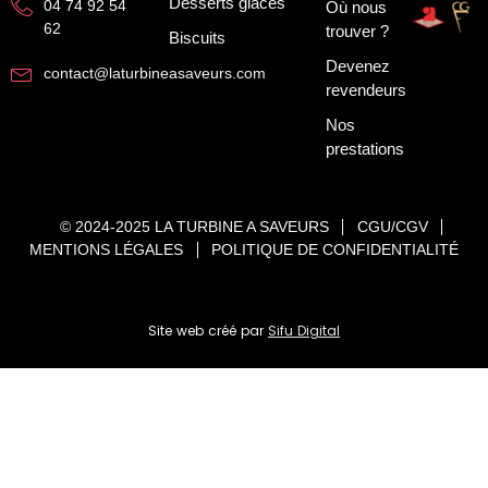
Desserts glacés
04 74 92 54
Où nous
62
trouver ?
Biscuits
Devenez
contact@laturbineasaveurs.com
revendeurs
Nos
prestations
© 2024-2025 LA TURBINE A SAVEURS
CGU/CGV
MENTIONS LÉGALES
POLITIQUE DE CONFIDENTIALITÉ
Site web créé par
Sifu Digital