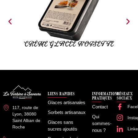
CRÈME GLACÉE NOISETTE
LIENS RAPIDES
INFORMATIONS
RÉSEAUX
PRATIQUES
SOCIAUX
Glaces artisanales
Contact
Face
117, route de
Sorbets artisanaux
Lyon, 38080
Qui
Inst
Saint Alban de
Glaces sans
sommes-
Roche
sucres ajoutés
Linke
nous ?