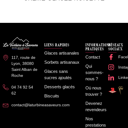
LIENS RAPIDES
INFORMATIONS
RÉSEAUX
PRATIQUES
SOCIAUX
Glaces artisanales
Contact
Face
117, route de
Sorbets artisanaux
Lyon, 38080
Qui
Inst
Saint Alban de
Glaces sans
sommes-
Roche
sucres ajoutés
Linke
nous ?
Desserts glacés
04 74 92 54
Où nous
62
trouver ?
Biscuits
Devenez
contact@laturbineasaveurs.com
revendeurs
Nos
prestations